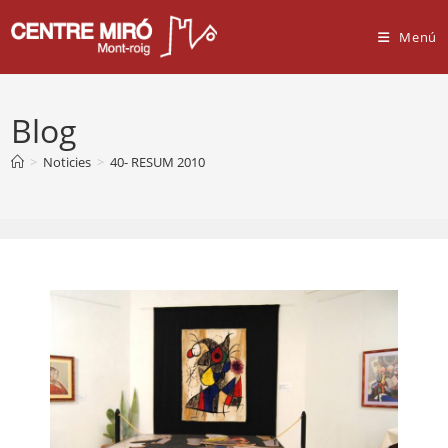
Vés
al
Menú
contingut
Blog
>
Noticies
>
40- RESUM 2010