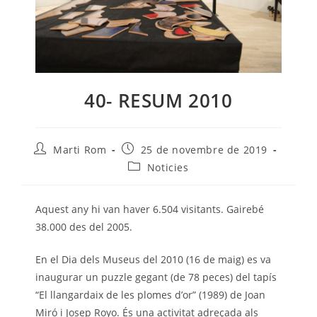
40- RESUM 2010
Autor
Entrada
Marti Rom
25 de novembre de 2019
de
publicada:
Categoria
Noticies
l'entrada:
de
l'entrada:
Aquest any hi van haver 6.504 visitants. Gairebé
38.000 des del 2005.
En el Dia dels Museus del 2010 (16 de maig) es va
inaugurar un puzzle gegant (de 78 peces) del tapís
“El llangardaix de les plomes d’or” (1989) de Joan
Miró i Josep Royo. És una activitat adreçada als