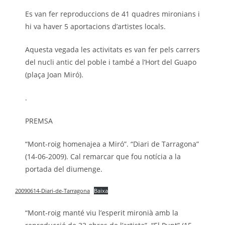
Es van fer reproduccions de 41 quadres mironians i
hi va haver 5 aportacions d’artistes locals.
Aquesta vegada les activitats es van fer pels carrers
del nucli antic del poble i també a l’Hort del Guapo
(plaça Joan Miró).
.
PREMSA
“Mont-roig homenajea a Miró”. “Diari de Tarragona”
(14-06-2009). Cal remarcar que fou notícia a la
portada del diumenge.
20090614-Diari-de-Tarragona
Baixa
“Mont-roig manté viu l’esperit mironià amb la