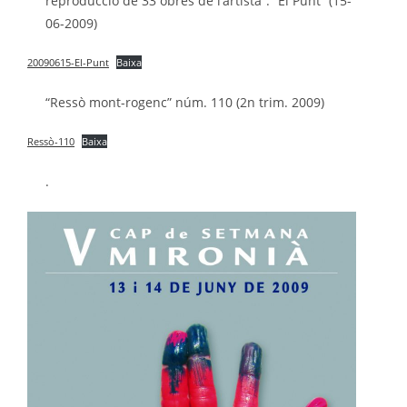
reproducció de 33 obres de l’artista”. “El Punt” (15-
06-2009)
20090615-El-Punt
Baixa
“Ressò mont-rogenc” núm. 110 (2n trim. 2009)
Ressò-110
Baixa
.