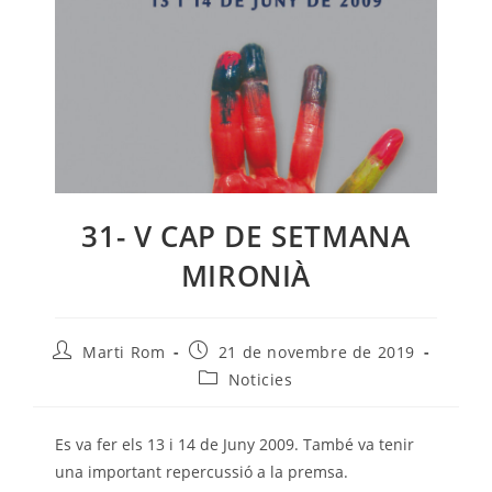
31- V CAP DE SETMANA
MIRONIÀ
Autor
Entrada
Marti Rom
21 de novembre de 2019
de
publicada:
Categoria
Noticies
l'entrada:
de
l'entrada:
Es va fer els 13 i 14 de Juny 2009. També va tenir
una important repercussió a la premsa.