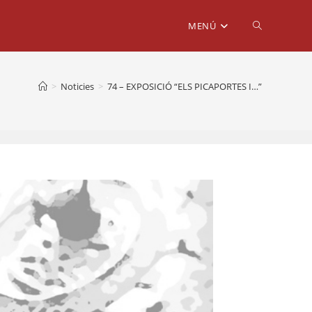
Alterna
MENÚ
la
>
Noticies
>
74 – EXPOSICIÓ “ELS PICAPORTES I…”
cerca
al
lloc
web