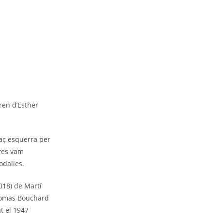
ren d’Esther
raç esquerra per
ores vam
odalies.
2018) de Martí
Thomas Bouchard
t el 1947