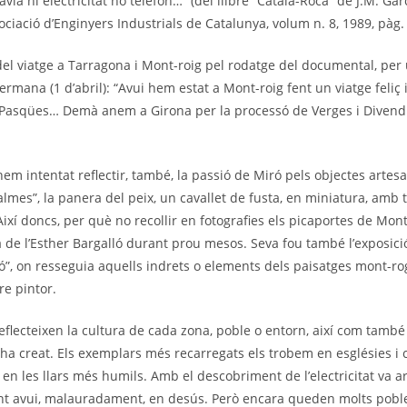
avia ni electricitat no telèfon…” (del llibre “Català-Roca” de J.M. Garc
ciació d’Enginyers Industrials de Catalunya, volum n. 8, 1989, pàg. 
el viatge a Tarragona i Mont-roig pel rodatge del documental, per
ermana (1 d’abril): “Avui hem estat a Mont-roig fent un viatge feliç
 Pasqües… Demà anem a Girona per la processó de Verges i Divend
em intentat reflectir, també, la passió de Miró pels objectes artesa
almes”, la panera del peix, un cavallet de fusta, en miniatura, amb t
xí doncs, per què no recollir en fotografies els picaportes de Mont
na de l’Esther Bargalló durant prou mesos. Seva fou també l’exposici
ó”, on resseguia aquells indrets o elements dels paisatges mont-r
re pintor.
eflecteixen la cultura de cada zona, poble o entorn, així com també
s ha creat. Els exemplars més recarregats els trobem en esglésies i 
 en les llars més humils. Amb el descobriment de l’electricitat va arr
nt avui, malauradament, en desús. Però encara queden molts poble