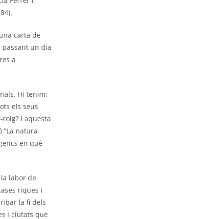
ía Ferrer i
84).
 una carta de
 i passant un dia
res a
nals. Hi tenim:
ots els seus
-roig? I aquesta
ó “La natura
ogencs en què
 la labor de
cases riques i
ibar la fi dels
s i ciutats que