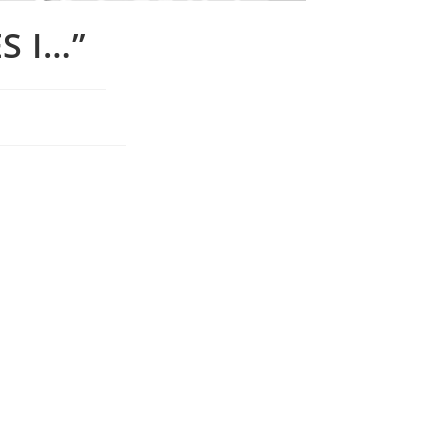
S I…”