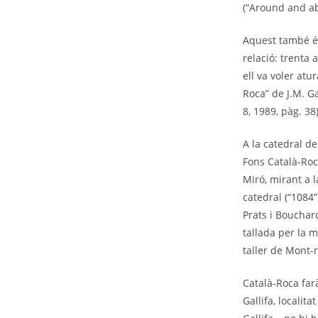
(“Around and ab
Aquest també és
relació: trenta 
ell va voler atur
Roca” de J.M. G
8, 1989, pàg. 38)
A la catedral de
Fons Català-Roc
Miró, mirant a 
catedral (“1084”
Prats i Bouchar
tallada per la m
taller de Mont-r
Català-Roca far
Gallifa, localit