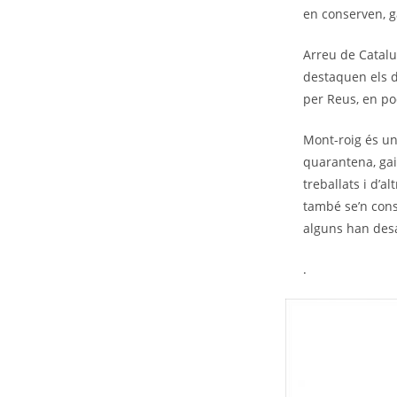
en conserven, g
Arreu de Catalu
destaquen els d’
per Reus, en po
Mont-roig és u
quarantena, gair
treballats i d’
també se’n con
alguns han desa
.