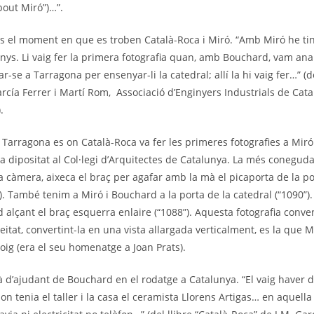
out Miró”)…”.
 el moment en que es troben Català-Roca i Miró. “Amb Miró he tin
anys. Li vaig fer la primera fotografia quan, amb Bouchard, vam ana
ar-se a Tarragona per ensenyar-li la catedral; allí la hi vaig fer…” (de
arcía Ferrer i Martí Rom, Associació d’Enginyers Industrials de Cat
.
 Tarragona es on Català-Roca va fer les primeres fotografies a Miró
a dipositat al Col·legi d’Arquitectes de Catalunya. La més conegud
la càmera, aixeca el braç per agafar amb la mà el picaporta de la po
). També tenim a Miró i Bouchard a la porta de la catedral (“1090”). 
d alçant el braç esquerra enlaire (“1088”). Aquesta fotografia conv
eitat, convertint-la en una vista allargada verticalment, es la que M
oig (era el seu homenatge a Joan Prats).
à d’ajudant de Bouchard en el rodatge a Catalunya. “El vaig haver
at on tenia el taller i la casa el ceramista Llorens Artigas… en aquell