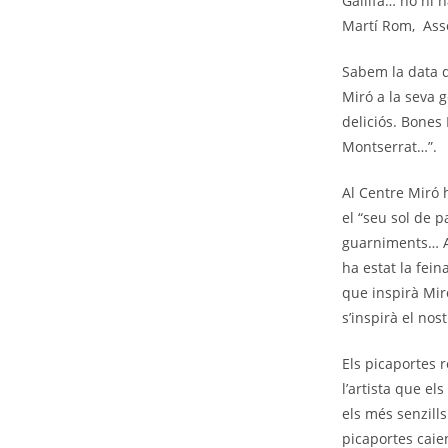
Gallifa… no hi h
Martí Rom, Asso
Sabem la data d
Miró a la seva g
deliciós. Bones
Montserrat…”.
Al Centre Miró h
el “seu sol de p
guarniments… Ai
ha estat la fei
que inspirà Mir
s’inspirà el nost
Els picaportes r
l’artista que el
els més senzills
picaportes caie