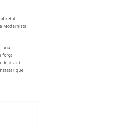
sobretot
uta Modernista
r una
n força
p de drac i
nstatar que