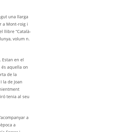
gut una llarga
r a Mont-roig i
l llibre “Català-
alunya, volum n.
. Estan en el
a és aquella on
rta de la
I la de Joan
enientment
iró tenia al seu
 d’acompanyar a
a època a