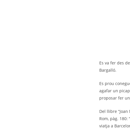
Es va fer des d
Bargalló.
Es prou conegud
agafar un picap
proposar fer un
Del llibre “Joan
Rom, pàg. 180: 
viatja a Barcel