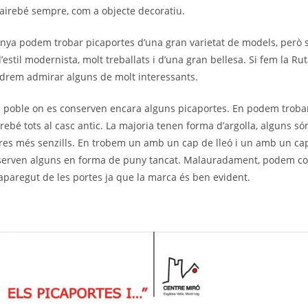
airebé sempre, com a objecte decoratiu.
nya podem trobar picaportes d’una gran varietat de models, però 
estil modernista, molt treballats i d’una gran bellesa. Si fem la R
drem admirar alguns de molt interessants.
n poble on es conserven encara alguns picaportes. En podem troba
ebé tots al casc antic. La majoria tenen forma d’argolla, alguns só
altres més senzills. En trobem un amb un cap de lleó i un amb un ca
serven alguns en forma de puny tancat. Malauradament, podem co
paregut de les portes ja que la marca és ben evident.