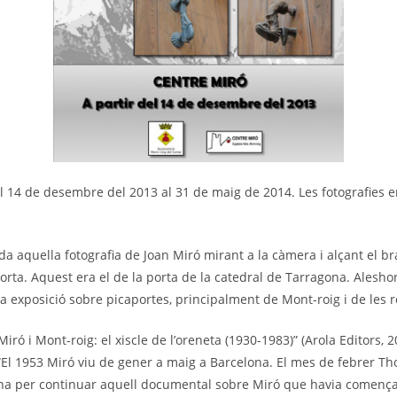
el 14 de desembre del 2013 al 31 de maig de 2014. Les fotografies e
a aquella fotografia de Joan Miró mirant a la càmera i alçant el b
orta. Aquest era el de la porta de la catedral de Tarragona. Alesh
a exposició sobre picaportes, principalment de Mont-roig i de les r
 Miró i Mont-roig: el xiscle de l’oreneta (1930-1983)” (Arola Editors, 
“El 1953 Miró viu de gener a maig a Barcelona. El mes de febrer 
ona per continuar aquell documental sobre Miró que havia comença