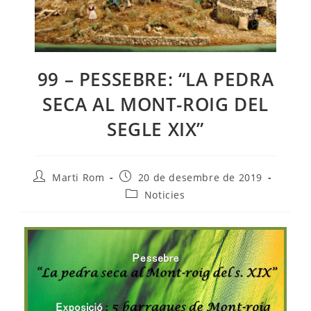
99 – PESSEBRE: “LA PEDRA
SECA AL MONT-ROIG DEL
SEGLE XIX”
Autor
Entrada
Marti Rom
20 de desembre de 2019
de
publicada:
Categoria
Noticies
l'entrada:
de
l'entrada: