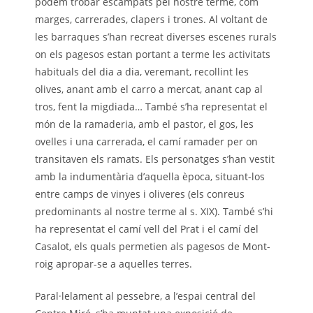
podem trobar escampats pel nostre terme, com
marges, carrerades, clapers i trones. Al voltant de
les barraques s’han recreat diverses escenes rurals
on els pagesos estan portant a terme les activitats
habituals del dia a dia, veremant, recollint les
olives, anant amb el carro a mercat, anant cap al
tros, fent la migdiada… També s’ha representat el
món de la ramaderia, amb el pastor, el gos, les
ovelles i una carrerada, el camí ramader per on
transitaven els ramats. Els personatges s’han vestit
amb la indumentària d’aquella època, situant-los
entre camps de vinyes i oliveres (els conreus
predominants al nostre terme al s. XIX). També s’hi
ha representat el camí vell del Prat i el camí del
Casalot, els quals permetien als pagesos de Mont-
roig apropar-se a aquelles terres.
Paral·lelament al pessebre, a l’espai central del