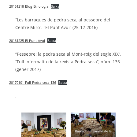
20161218-Blog-Etnologia
Baixa
“Les barraques de pedra seca, al pessebre del
Centre Miró”. “El Punt Avui” (25-12-2016)
20161225-El-Punt-Avui
Baixa
“Pessebre: la pedra seca al Mont-roig del segle XIX”.
“Full informatiu de la revista Pedra seca”, núm. 136
(gener 2017)
20170101-Full-Pedra-seca-136
Baixa
.
Barraca del Jaume de la