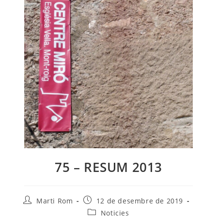
75 – RESUM 2013
Autor
Entrada
Marti Rom
12 de desembre de 2019
de
publicada:
Categoria
Noticies