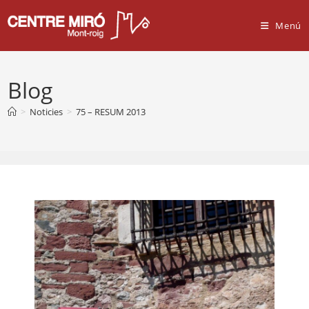
Vés
al
Menú
contingut
Blog
>
Noticies
>
75 – RESUM 2013