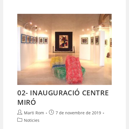
02- INAUGURACIÓ CENTRE
MIRÓ
Autor
Entrada
Marti Rom
7 de novembre de 2019
de
publicada:
Categoria
Noticies
l'entrada:
de