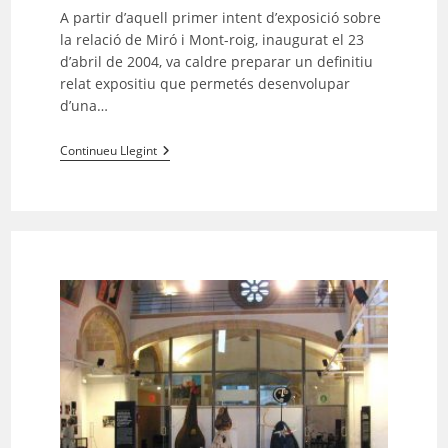
l'entrada:
A partir d’aquell primer intent d’exposició sobre
la relació de Miró i Mont-roig, inaugurat el 23
d’abril de 2004, va caldre preparar un definitiu
relat expositiu que permetés desenvolupar
d’una…
02-
Continueu Llegint
INAUGURACIÓ
CENTRE
MIRÓ