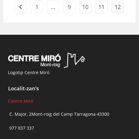
1
…
9
10
11
12
Vés a la pàgina anterior
Logotip Centre Miró
Localit-zan’s
Centre Miró
C. Major, 2Mont-roig del Camp Tarragona 43300
977 837 337