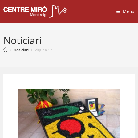
Vés
al
Menú
contingut
Noticiari
>
Noticiari
>
Pàgina 12