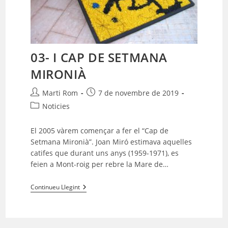
03- I CAP DE SETMANA
MIRONIÀ
Autor
Entrada
Marti Rom
7 de novembre de 2019
de
publicada:
Categoria
Noticies
l'entrada:
de
l'entrada:
El 2005 vàrem començar a fer el “Cap de
Setmana Mironià”. Joan Miró estimava aquelles
catifes que durant uns anys (1959-1971), es
feien a Mont-roig per rebre la Mare de…
03-
Continueu Llegint
I
CAP
DE
SETMANA
MIRONIÀ