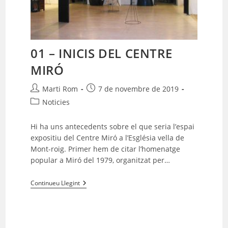
01 – INICIS DEL CENTRE
MIRÓ
Autor
Entrada
Marti Rom
7 de novembre de 2019
de
publicada:
Categoria
Noticies
l'entrada:
de
l'entrada:
Hi ha uns antecedents sobre el que seria l’espai
expositiu del Centre Miró a l’Església vella de
Mont-roig. Primer hem de citar l’homenatge
popular a Miró del 1979, organitzat per…
01
Continueu Llegint
–
INICIS
DEL
CENTRE
MIRÓ