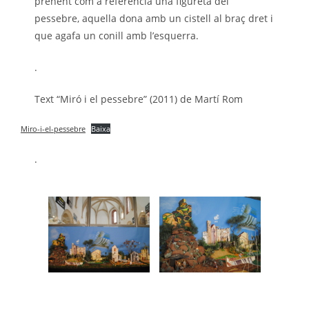
prenent com a referència una figureta del
pessebre, aquella dona amb un cistell al braç dret i
que agafa un conill amb l’esquerra.
.
Text “Miró i el pessebre” (2011) de Martí Rom
Miro-i-el-pessebre
Baixa
.