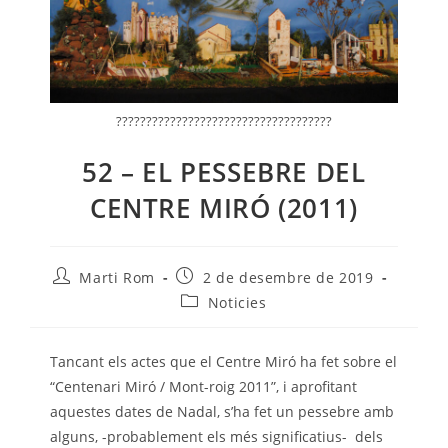
????????????????????????????????????
52 – EL PESSEBRE DEL
CENTRE MIRÓ (2011)
Autor
Entrada
Marti Rom
2 de desembre de 2019
de
publicada:
Categoria
Noticies
l'entrada:
de
l'entrada:
Tancant els actes que el Centre Miró ha fet sobre el
“Centenari Miró / Mont-roig 2011”, i aprofitant
aquestes dates de Nadal, s’ha fet un pessebre amb
alguns, -probablement els més significatius- dels