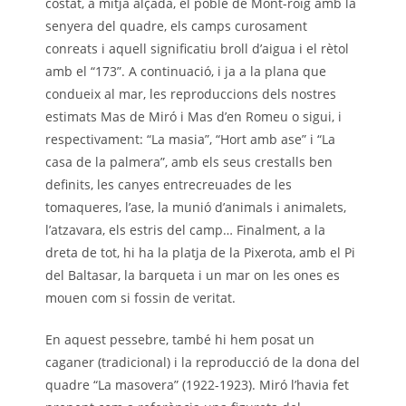
costat, a mitja alçada, el poble de Mont-roig amb la
senyera del quadre, els camps curosament
conreats i aquell significatiu broll d’aigua i el rètol
amb el “173”. A continuació, i ja a la plana que
condueix al mar, les reproduccions dels nostres
estimats Mas de Miró i Mas d’en Romeu o sigui, i
respectivament: “La masia”, “Hort amb ase” i “La
casa de la palmera”, amb els seus crestalls ben
definits, les canyes entrecreuades de les
tomaqueres, l’ase, la munió d’animals i animalets,
l’atzavara, els estris del camp… Finalment, a la
dreta de tot, hi ha la platja de la Pixerota, amb el Pi
del Baltasar, la barqueta i un mar on les ones es
mouen com si fossin de veritat.
En aquest pessebre, també hi hem posat un
caganer (tradicional) i la reproducció de la dona del
quadre “La masovera” (1922-1923). Miró l’havia fet